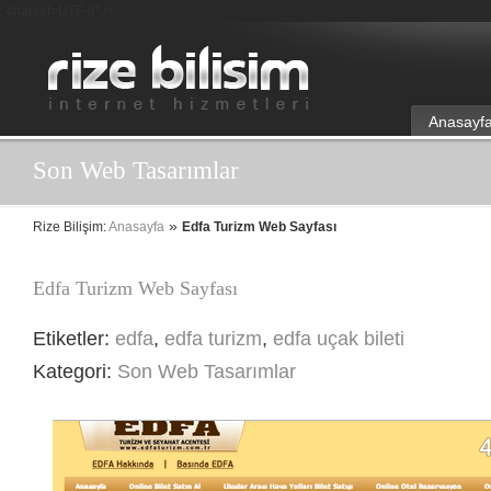
; charset=UTF-8" />
Anasayf
Son Web Tasarımlar
»
Rize Bilişim:
Anasayfa
Edfa Turizm Web Sayfası
Edfa Turizm Web Sayfası
Etiketler:
edfa
,
edfa turizm
,
edfa uçak bileti
Kategori:
Son Web Tasarımlar