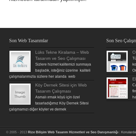
Son Web Tasarımlar
Son Seo Çalışm
Lüks Tekne Kiralama – Web
O
Tasarım ve Seo Çalışması
Tü
Sizlere hizmet kalitemizi sunmaya
ko
başladık, isteğiniz üzerine kaliteli
On
çalışmalarımızla sizlere her alanda web
El
Köy Dernek Sitesi için Web
Ca
Tasarım Çalışması
fi
Asmalı ırmak köyü için özel
ha
tasarladığımız Köy Dernek Sitesi
çalışmamızı diğer köyler ve dernek
© 2005 - 2013
Rize Bilişim Web Tasarım Hizmetleri ve Seo Danışmanlığı
|
Konulard