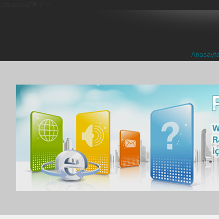
; charset=UTF-8" />
Anasayf