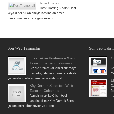
Rize Hosting
Host, Hosting Nedir? Host
veya diğer bir anlamıyla hosting anlamca
barındırma anlamına gelmektedir.
Son Web Tasarımlar
Son Seo Çalışm
Lüks Tekne Kiralama – Web
O
Tasarım ve Seo Çalışması
Tü
Sizlere hizmet kalitemizi sunmaya
ko
başladık, isteğiniz üzerine kaliteli
On
çalışmalarımızla sizlere her alanda web
El
Köy Dernek Sitesi için Web
Ca
Tasarım Çalışması
fi
Asmalı ırmak köyü için özel
ha
tasarladığımız Köy Dernek Sitesi
çalışmamızı diğer köyler ve dernek